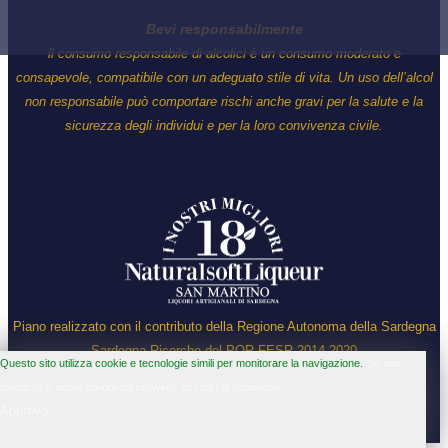
Bevi responsabilmente
ll consumo responsabile di alcolici è un consumo moderato e
consapevole, compatibile con un adeguato stile di vita. Un uso dell’alcol
non responsabile può comportare rischi anche gravi per la salute e la
sicurezza degli individui e per la loro convivenza civile.
Piano realizzato con il contributo della Regione Autonoma della Sardegna
Sardegna Ricerche del POR FESR 2014-2020
Questo sito utilizza cookie e tecnologie simili per monitorare la navigazione.
Se non
modifichi le impostazioni del browser, accetti tali tecnologie.
Approvo