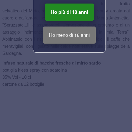
del frutto
selvatico del Mirto, racchiuso in una bottiglietta spray creata dal
Ho più di 18 anni
cuore e dall'amore per le cose belle e buone di Maria Antonietta.
"Spruzzate...!!! e assaporate!! L'emozione di un profumo e di un
assaggio indimenticabile e selvaggio come la mia Terra".
Ho meno di 18 anni
Abbinatelo con i risotti, gli arrosti di carne, i dolci, il caffè che
meraviglia! con il gelato nelle calde notti estive sulle spiagge della
Sardegna.
Infuso naturale di bacche fresche di mirto sardo
bottiglia kless spray con scatolina
35% Vol - 10 cl
cartone da 12 bottiglie