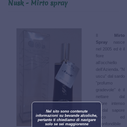
Nusk - Mirto spray
CONTATTI
Il
Mirto
Spray
nasce
nel 2005 ed è il
fiore
all'occhiello
dell'Azienda. "N
uscu" dal sardo
"profumo
gradevole" è il
nettare dal
colore intenso
e dal sapore
Nel sito sono contenute
informazioni su bevande alcoliche,
unico ed
pertanto ti chiediamo di navigare
inconfondibile
solo se sei maggiorenne