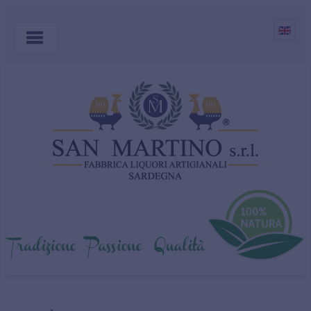
HOME
PRODOTTI
APERITIVI
AZIENDA
MIRTO
EVENTI E NEWS
DOVE ACQUISTARE
SHOP