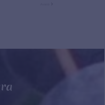
Avanti
ura