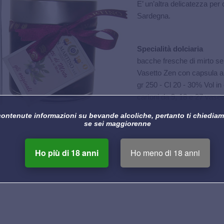
E’ un’altra delicatezza per 
Sardegna.
Specialità dolciaria
bacche fresche di mirto sel
Vasetto Zen con capsula ar
gr 250 - Cl 20 - 30% Vol in
cartoni da 9, 18 e 27 vasett
contenute informazioni su bevande alcoliche, pertanto ti chiediam
se sei maggiorenne
Ho più di 18 anni
Ho meno di 18 anni