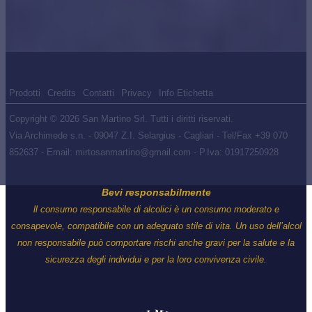
Prodotti
Credits
Contatti
Privacy
Info Etichetta
Copyright © 2026 San Martino Srl. Tutti i diritti riservati.
Via Archimede s.n. - 09047 Z.I. Selargius - Cagliari - Tel/Fax +39 070
852637 - Email: mirtosanmartino@gmail.com - P.Iva: 01917250928
Bevi responsabilmente
ll consumo responsabile di alcolici è un consumo moderato e
consapevole, compatibile con un adeguato stile di vita. Un uso dell’alcol
non responsabile può comportare rischi anche gravi per la salute e la
sicurezza degli individui e per la loro convivenza civile.