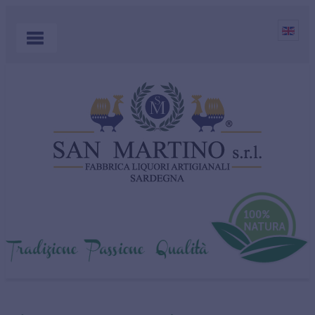
HOME
PRODOTTI
APERITIVI
AZIENDA
MIRTO
EVENTI E NEWS
DOVE ACQUISTARE
SHOP