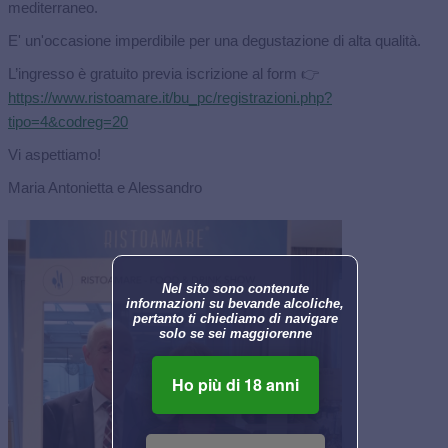
mediterraneo.
E' un'occasione imperdibile per una degustazione di alta qualità.
L’ingresso è gratuito previa iscrizione
al form 👉
https://www.ristoamare.it/bu_pc/registrazioni.php?
tipo=4&codreg=20
Vi aspettiamo!
Maria Antonietta e Alessandro
Nel sito sono contenute
informazioni su bevande alcoliche,
pertanto ti chiediamo di navigare
solo se sei maggiorenne
Ho più di 18 anni