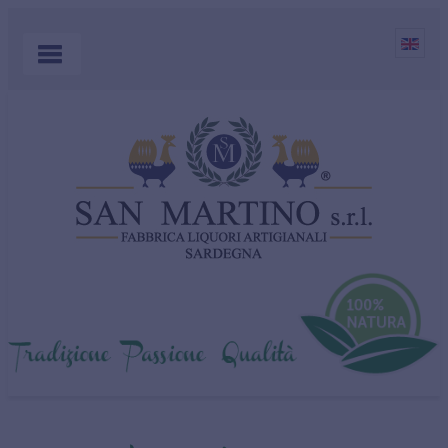
HOME
PRODOTTI
APERITIVI
AZIENDA
MIRTO
EVENTI E NEWS
DOVE ACQUISTARE
SHOP