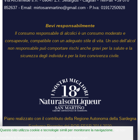
Via Archimede s.n. - 09047 Z.I. Selargius - Cagliari - Tel/Fax +39 070
852637 - Email: mirtosanmartino@gmail.com - P.Iva: 01917250928
Bevi responsabilmente
ll consumo responsabile di alcolici è un consumo moderato e
consapevole, compatibile con un adeguato stile di vita. Un uso dell’alcol
non responsabile può comportare rischi anche gravi per la salute e la
sicurezza degli individui e per la loro convivenza civile.
Piano realizzato con il contributo della Regione Autonoma della Sardegna
Sardegna Ricerche del POR FESR 2014-2020
Questo sito utilizza cookie e tecnologie simili per monitorare la navigazione.
Se non
modifichi le impostazioni del browser, accetti tali tecnologie.