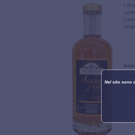
L'Acq
carat
Cannon
rendon
Acqu
Bottig
Nel sito sono 
43% V
carton