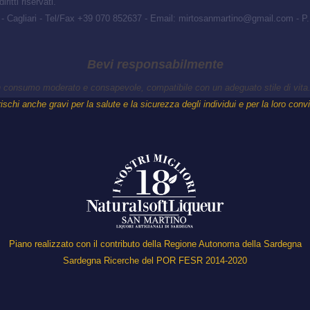
ritti riservati.
s - Cagliari - Tel/Fax +39 070 852637 - Email: mirtosanmartino@gmail.com - 
Bevi responsabilmente
un consumo moderato e consapevole, compatibile con un adeguato stile di vita.
schi anche gravi per la salute e la sicurezza degli individui e per la loro conv
Piano realizzato con il contributo della Regione Autonoma della Sardegna
Sardegna Ricerche del POR FESR 2014-2020