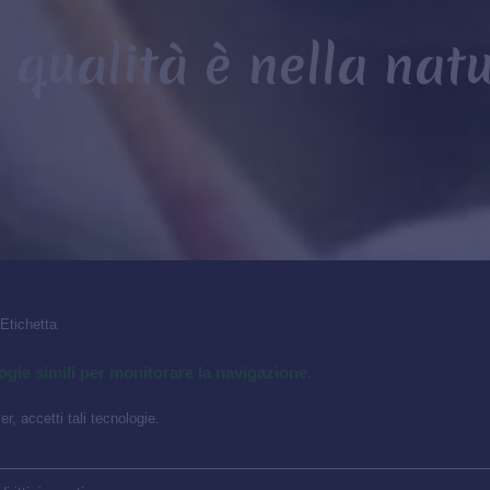
 qualità è nella nat
 Etichetta
ogie simili per monitorare la navigazione.
r, accetti tali tecnologie.