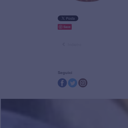
Save
Indietro
Seguici