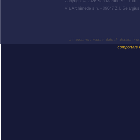
Copyright © 2026 San Martino Srl. Tutti i di
Via Archimede s.n. - 09047 Z.I. Selargiu
ll consumo responsabile di alcolici è 
comportare ri