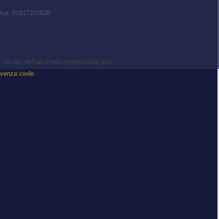
P.Iva: 01917250928
 Un uso dell’alcol non responsabile può
ivenza civile.