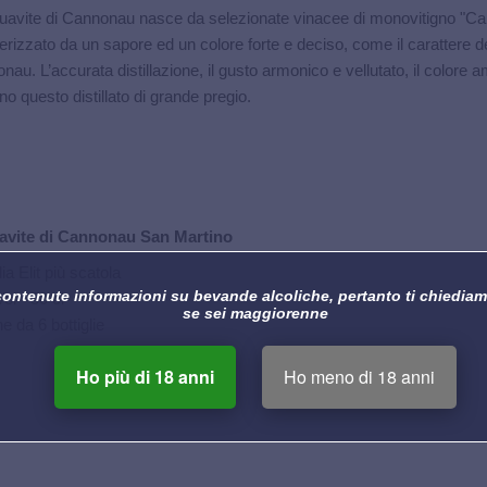
uavite di Cannonau nasce da selezionate vinacee di monovitigno "Can
terizzato da un sapore ed un colore forte e deciso, come il carattere d
au. L’accurata distillazione, il gusto armonico e vellutato, il colore 
o questo distillato di grande pregio.
avite di Cannonau San Martino
lia Elit più scatola
contenute informazioni su bevande alcoliche, pertanto ti chiediam
ol - 50 cl
se sei maggiorenne
e da 6 bottiglie
Ho più di 18 anni
Ho meno di 18 anni